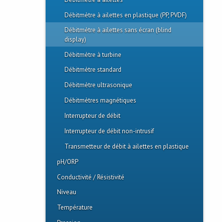
Débitmètre à ailettes
Tuyau LXT
Débitmètre à ailettes en plastique (PP, PVDF)
Tuyau métrique
Débitmètre à ailettes sans écran (blind
display)
Tuyau Polypropylène
Débitmètre à turbine
Tuyau PVC Cédule 40 Blanc
Débitmètre standard
Tuyau PVC Cédule 40 Gris
Débitmètre ultrasonique
Tuyau PVC Cédule 80
Débitmètres magnétiques
Tuyau PVC Clair
Interrupteur de débit
Tuyau PVDF
Interrupteur de débit non-intrusif
Tuyau SDR 21/26
Transmetteur de débit à ailettes en plastique
pH/ORP
Conductivité / Résistivité
Assemblage à taraudage humide
Niveau
Electrodes différentielles
Électrodes
Température
Électrodes Standard
Electronique de capteur
Capteur pour réservoir haut niveau